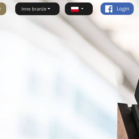
ę
Login
Inne branże