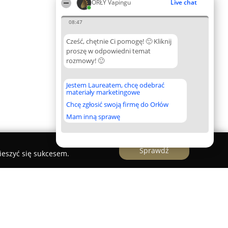
ORŁY Vapingu
Live chat
08:47
Cześć, chętnie Ci pomogę! 🙂 Kliknij
proszę w odpowiedni temat
rozmowy! 🙂
Jestem Laureatem, chcę odebrać
materiały marketingowe
Chcę zgłosić swoją firmę do Orłów
Mam inną sprawę
Sprawdź
ieszyć się sukcesem.