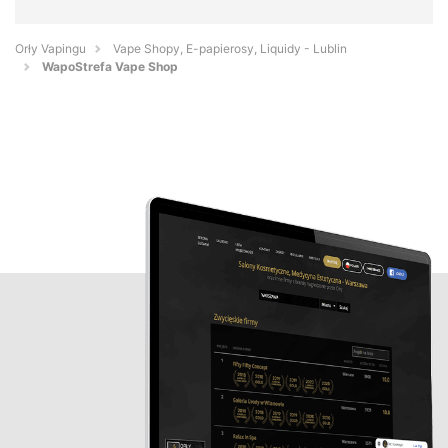
Orły Vapingu
Vape Shopy, E-papierosy, Liquidy - Lublin
WapoStrefa Vape Shop