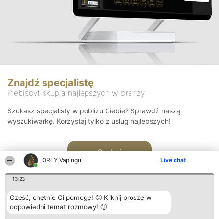
Znajdź specjalistę
Plebiscyt skupia najlepszych w branży
Szukasz specjalisty w pobliżu Ciebie? Sprawdź naszą
wyszukiwarkę. Korzystaj tylko z usług najlepszych!
Szukaj
ORŁY Vapingu
Live chat
13:23
Cześć, chętnie Ci pomogę! 🙂 Kliknij proszę w
odpowiedni temat rozmowy! 🙂