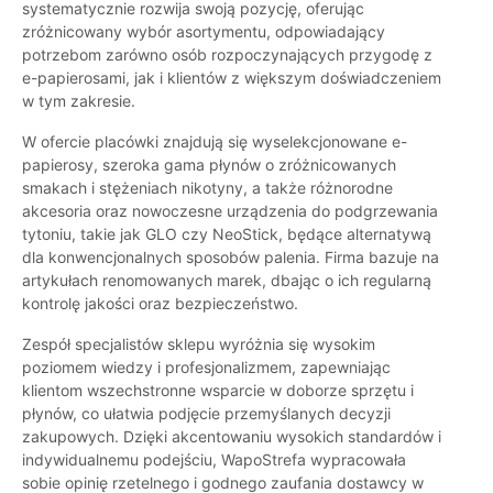
systematycznie rozwija swoją pozycję, oferując
zróżnicowany wybór asortymentu, odpowiadający
potrzebom zarówno osób rozpoczynających przygodę z
e-papierosami, jak i klientów z większym doświadczeniem
w tym zakresie.
W ofercie placówki znajdują się wyselekcjonowane e-
papierosy, szeroka gama płynów o zróżnicowanych
smakach i stężeniach nikotyny, a także różnorodne
akcesoria oraz nowoczesne urządzenia do podgrzewania
tytoniu, takie jak GLO czy NeoStick, będące alternatywą
dla konwencjonalnych sposobów palenia. Firma bazuje na
artykułach renomowanych marek, dbając o ich regularną
kontrolę jakości oraz bezpieczeństwo.
Zespół specjalistów sklepu wyróżnia się wysokim
poziomem wiedzy i profesjonalizmem, zapewniając
klientom wszechstronne wsparcie w doborze sprzętu i
płynów, co ułatwia podjęcie przemyślanych decyzji
zakupowych. Dzięki akcentowaniu wysokich standardów i
indywidualnemu podejściu, WapoStrefa wypracowała
sobie opinię rzetelnego i godnego zaufania dostawcy w