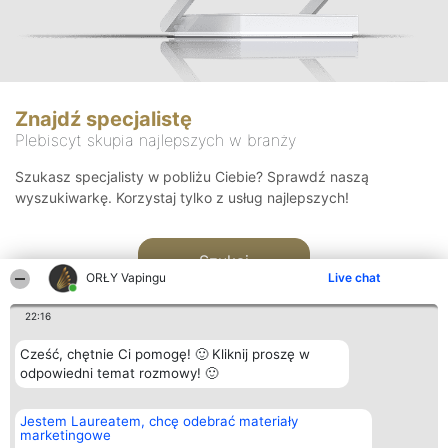
Znajdź specjalistę
Plebiscyt skupia najlepszych w branży
Szukasz specjalisty w pobliżu Ciebie? Sprawdź naszą
wyszukiwarkę. Korzystaj tylko z usług najlepszych!
Szukaj
ORŁY Vapingu
Live chat
22:16
Cześć, chętnie Ci pomogę! 🙂 Kliknij proszę w
odpowiedni temat rozmowy! 🙂
Organizator plebiscytu
Plebiscyt
Kontakt
Jestem Laureatem, chcę odebrać materiały
Bright Side Solutions sp. z o.
Laureaci
Kontakt
marketingowe
o. sp. k.
Lista