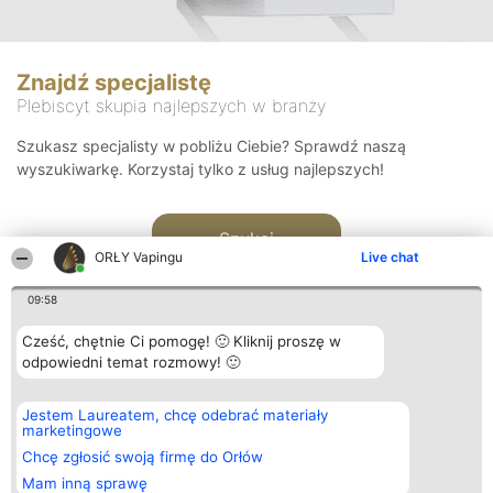
Znajdź specjalistę
Plebiscyt skupia najlepszych w branży
Szukasz specjalisty w pobliżu Ciebie? Sprawdź naszą
wyszukiwarkę. Korzystaj tylko z usług najlepszych!
Szukaj
ORŁY Vapingu
Live chat
09:58
Cześć, chętnie Ci pomogę! 🙂 Kliknij proszę w
odpowiedni temat rozmowy! 🙂
Organizator plebiscytu
Plebiscyt
Kontakt
Jestem Laureatem, chcę odebrać materiały
Bright Side Solutions sp. z o.
Laureaci
Kontakt
marketingowe
o. sp. k.
Lista
ul. Ruska 22
wszystkich
Chcę zgłosić swoją firmę do Orłów
Wrocław 50-079
Laureatów
Mam inną sprawę
KRS 0000749100 | Regon
Zasady