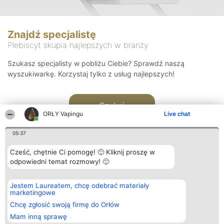
Znajdź specjalistę
Plebiscyt skupia najlepszych w branży
Szukasz specjalisty w pobliżu Ciebie? Sprawdź naszą
wyszukiwarkę. Korzystaj tylko z usług najlepszych!
Szukaj
ORŁY Vapingu
Live chat
05:37
Cześć, chętnie Ci pomogę! 🙂 Kliknij proszę w
odpowiedni temat rozmowy! 🙂
Organizator plebiscytu
Plebiscyt
Kontakt
Jestem Laureatem, chcę odebrać materiały
Bright Side Solutions sp. z o.
Laureaci
Kontakt
marketingowe
o. sp. k.
Lista
ul. Ruska 22
wszystkich
Chcę zgłosić swoją firmę do Orłów
Wrocław 50-079
Laureatów
Mam inną sprawę
KRS 0000749100 | Regon
Zasady
381313360 | NIP 8943132676
Regulamin