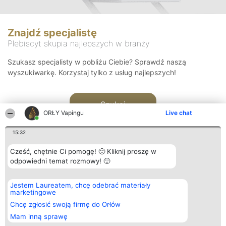
Znajdź specjalistę
Plebiscyt skupia najlepszych w branży
Szukasz specjalisty w pobliżu Ciebie? Sprawdź naszą
wyszukiwarkę. Korzystaj tylko z usług najlepszych!
Szukaj
ORŁY Vapingu
Live chat
15:32
Cześć, chętnie Ci pomogę! 🙂 Kliknij proszę w
odpowiedni temat rozmowy! 🙂
Organizator plebiscytu
Plebiscyt
Kontakt
Jestem Laureatem, chcę odebrać materiały
Bright Side Solutions sp. z o.
Laureaci
Kontakt
marketingowe
o. sp. k.
Lista
ul. Ruska 22
wszystkich
Chcę zgłosić swoją firmę do Orłów
Wrocław 50-079
Laureatów
Mam inną sprawę
KRS 0000749100 | Regon
Zasady
381313360 | NIP 8943132676
Regulamin