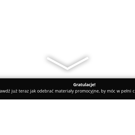
Gratulacje!
awdź już teraz jak odebrać materiały promocyjne, by móc w pełni c
 powiat będziński
Chmura Dymu E-papierosy Siewierz