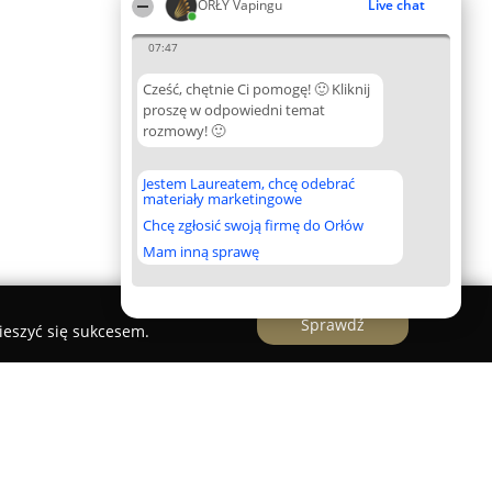
ORŁY Vapingu
Live chat
07:47
Cześć, chętnie Ci pomogę! 🙂 Kliknij
proszę w odpowiedni temat
rozmowy! 🙂
Jestem Laureatem, chcę odebrać
materiały marketingowe
Chcę zgłosić swoją firmę do Orłów
Mam inną sprawę
Sprawdź
ieszyć się sukcesem.