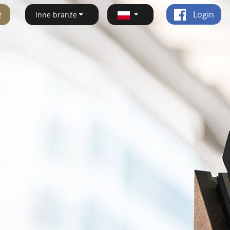
ę
Login
Inne branże