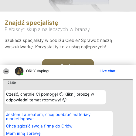
Znajdź specjalistę
Plebiscyt skupia najlepszych w branży
Szukasz specjalisty w pobliżu Ciebie? Sprawdź naszą
wyszukiwarkę. Korzystaj tylko z usług najlepszych!
Szukaj
ORŁY Vapingu
Live chat
23:59
Cześć, chętnie Ci pomogę! 🙂 Kliknij proszę w
odpowiedni temat rozmowy! 🙂
Organizator plebiscytu
Plebiscyt
Kontakt
Jestem Laureatem, chcę odebrać materiały
Bright Side Solutions sp. z o.
Laureaci
Kontakt
marketingowe
o. sp. k.
Lista
ul. Ruska 22
wszystkich
Chcę zgłosić swoją firmę do Orłów
Wrocław 50-079
Laureatów
Mam inną sprawę
KRS 0000749100 | Regon
Zasady