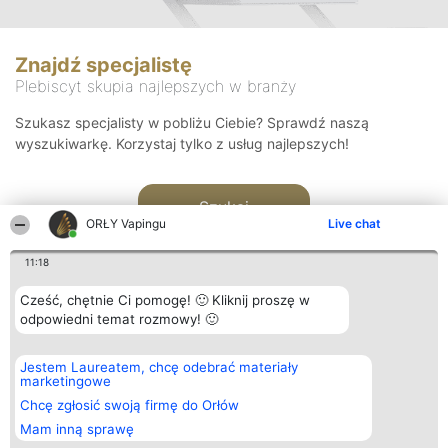
Znajdź specjalistę
Plebiscyt skupia najlepszych w branży
Szukasz specjalisty w pobliżu Ciebie? Sprawdź naszą
wyszukiwarkę. Korzystaj tylko z usług najlepszych!
Szukaj
ORŁY Vapingu
Live chat
11:18
Cześć, chętnie Ci pomogę! 🙂 Kliknij proszę w
odpowiedni temat rozmowy! 🙂
Organizator plebiscytu
Plebiscyt
Kontakt
Jestem Laureatem, chcę odebrać materiały
Bright Side Solutions sp. z o.
Laureaci
Kontakt
marketingowe
o. sp. k.
Lista
ul. Ruska 22
wszystkich
Chcę zgłosić swoją firmę do Orłów
Wrocław 50-079
Laureatów
Mam inną sprawę
KRS 0000749100 | Regon
Zasady
381313360 | NIP 8943132676
Regulamin