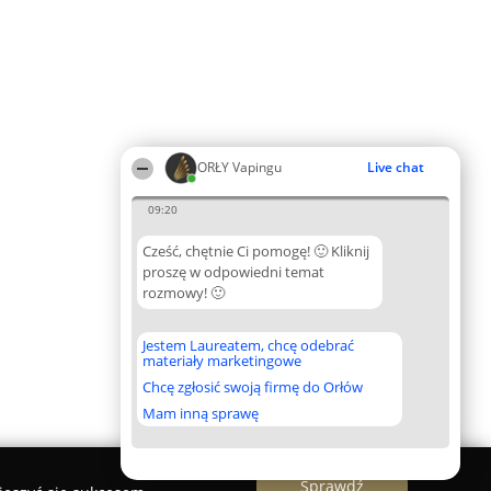
ORŁY Vapingu
Live chat
09:20
Cześć, chętnie Ci pomogę! 🙂 Kliknij
proszę w odpowiedni temat
rozmowy! 🙂
Jestem Laureatem, chcę odebrać
materiały marketingowe
Chcę zgłosić swoją firmę do Orłów
Mam inną sprawę
Sprawdź