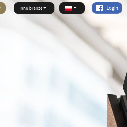
ę
Login
Inne branże