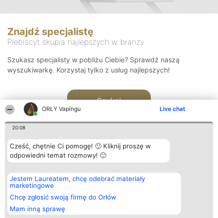
Znajdź specjalistę
Plebiscyt skupia najlepszych w branży
Szukasz specjalisty w pobliżu Ciebie? Sprawdź naszą
wyszukiwarkę. Korzystaj tylko z usług najlepszych!
Szukaj
ORŁY Vapingu
Live chat
20:08
Cześć, chętnie Ci pomogę! 🙂 Kliknij proszę w
odpowiedni temat rozmowy! 🙂
Organizator plebiscytu
Plebiscyt
Kontakt
Jestem Laureatem, chcę odebrać materiały
Bright Side Solutions sp. z o.
Laureaci
Kontakt
marketingowe
o. sp. k.
Lista
ul. Ruska 22
wszystkich
Chcę zgłosić swoją firmę do Orłów
Wrocław 50-079
Laureatów
Mam inną sprawę
KRS 0000749100 | Regon
Zasady
381313360 | NIP 8943132676
Regulamin