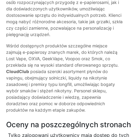
osób rozpoczynających przygodę z e-papierosami, jak i
dla doświadczonych użytkowników, umożliwiając
dostosowanie sprzętu do indywidualnych potrzeb. Klienci
mogą nabyć różnorodne akcesoria, takie jak grzałki, szkła
czy części zamienne, pozwalające na personalizację i
pielęgnację urządzeń.
Wśród dostępnych produktów szczególne miejsce
zajmują e-papierosy znanych marek, do których należą
Lost Vape, OXVA, GeekVape, Voopoo oraz Smok, co
przekłada się na wysoki standard oferowanego sprzętu.
CloudClub
posiada szeroki asortyment płynów do
vapingu, obejmujący solniczki, liquidy na nikotynie
zasadowej i premixy typu longfill, umożliwiając bogaty
wybór smaków i stężeń nikotyny. Personel sklepu,
posiadający doświadczenie i wiedzę, zapewnia
doradztwo oraz pomoc w doborze odpowiednich
produktów na każdym etapie zakupów.
Oceny na poszczególnych stronach
Tylko zalogowani użytkownicy maja dostęp do tych