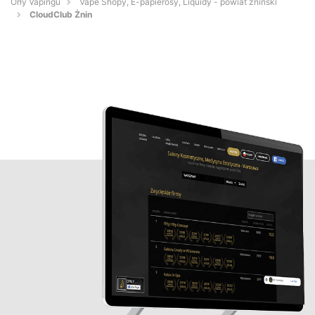
Orły Vapingu
Vape Shopy, E-papierosy, Liquidy - powiat żniński
CloudClub Żnin