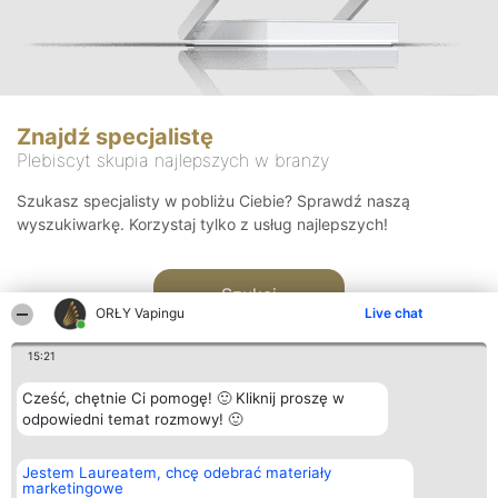
Znajdź specjalistę
Plebiscyt skupia najlepszych w branży
Szukasz specjalisty w pobliżu Ciebie? Sprawdź naszą
wyszukiwarkę. Korzystaj tylko z usług najlepszych!
Szukaj
ORŁY Vapingu
Live chat
15:21
Cześć, chętnie Ci pomogę! 🙂 Kliknij proszę w
odpowiedni temat rozmowy! 🙂
Organizator plebiscytu
Plebiscyt
Kontakt
Jestem Laureatem, chcę odebrać materiały
Bright Side Solutions sp. z o.
Laureaci
Kontakt
marketingowe
o. sp. k.
Lista