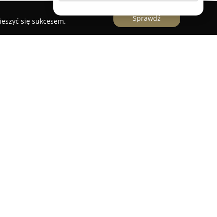
Sprawdź
ieszyć się sukcesem.
 - Uniwersytet lok 1011
ja Metra Nowy Świat - Uniwersytet lok 1011
ci Warszawy, przy stacji metra Nowy Świat –
feruje szeroki wybór produktów związanych z e-
zaju liquidy, urządzenia oraz akcesoria,
zjastów vapingu. Na przestrzeni lat asortyment
ć oczekiwaniom również innych klientów, stając się
 dla osób korzystających zarówno z e-
zróżnicowane akcesoria GSM, takie jak etui,