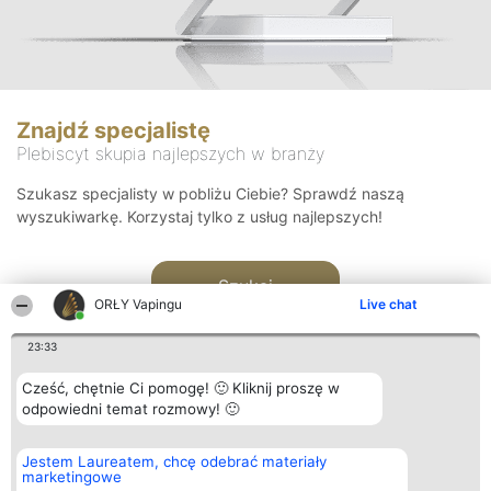
Znajdź specjalistę
Plebiscyt skupia najlepszych w branży
Szukasz specjalisty w pobliżu Ciebie? Sprawdź naszą
wyszukiwarkę. Korzystaj tylko z usług najlepszych!
Szukaj
ORŁY Vapingu
Live chat
23:33
Cześć, chętnie Ci pomogę! 🙂 Kliknij proszę w
odpowiedni temat rozmowy! 🙂
Organizator plebiscytu
Plebiscyt
Kontakt
Jestem Laureatem, chcę odebrać materiały
Bright Side Solutions sp. z o.
Laureaci
Kontakt
marketingowe
o. sp. k.
Lista