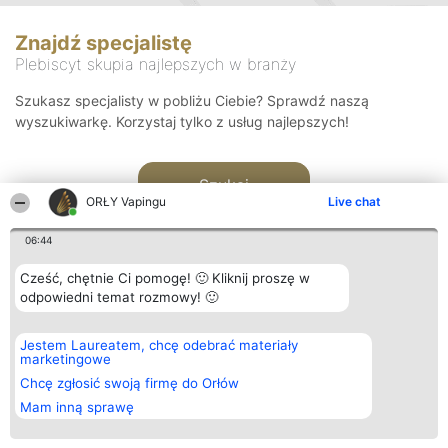
Znajdź specjalistę
Plebiscyt skupia najlepszych w branży
Szukasz specjalisty w pobliżu Ciebie? Sprawdź naszą
wyszukiwarkę. Korzystaj tylko z usług najlepszych!
Szukaj
ORŁY Vapingu
Live chat
06:44
Cześć, chętnie Ci pomogę! 🙂 Kliknij proszę w
odpowiedni temat rozmowy! 🙂
Organizator plebiscytu
Plebiscyt
Kontakt
Jestem Laureatem, chcę odebrać materiały
Bright Side Solutions sp. z o.
Laureaci
Kontakt
marketingowe
o. sp. k.
Lista
ul. Ruska 22
wszystkich
Chcę zgłosić swoją firmę do Orłów
Wrocław 50-079
Laureatów
Mam inną sprawę
KRS 0000749100 | Regon
Zasady
381313360 | NIP 8943132676
Regulamin
+48 508 492 400
Polityka