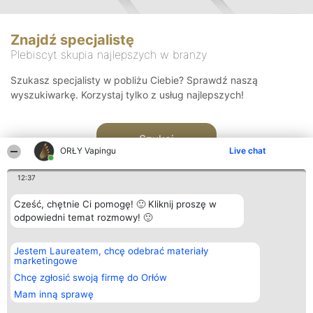
Znajdź specjalistę
Plebiscyt skupia najlepszych w branży
Szukasz specjalisty w pobliżu Ciebie? Sprawdź naszą
wyszukiwarkę. Korzystaj tylko z usług najlepszych!
Szukaj
ORŁY Vapingu
Live chat
12:37
Cześć, chętnie Ci pomogę! 🙂 Kliknij proszę w
odpowiedni temat rozmowy! 🙂
Organizator plebiscytu
Plebiscyt
Kontakt
Jestem Laureatem, chcę odebrać materiały
Bright Side Solutions sp. z o.
Laureaci
Kontakt
marketingowe
o. sp. k.
Lista
ul. Ruska 22
wszystkich
Chcę zgłosić swoją firmę do Orłów
Wrocław 50-079
Laureatów
Mam inną sprawę
KRS 0000749100 | Regon
Zasady
381313360 | NIP 8943132676
Regulamin