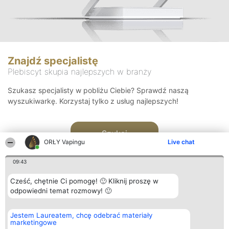
Znajdź specjalistę
Plebiscyt skupia najlepszych w branży
Szukasz specjalisty w pobliżu Ciebie? Sprawdź naszą
wyszukiwarkę. Korzystaj tylko z usług najlepszych!
Szukaj
ORŁY Vapingu
Live chat
09:43
Cześć, chętnie Ci pomogę! 🙂 Kliknij proszę w
odpowiedni temat rozmowy! 🙂
Organizator plebiscytu
Plebiscyt
Kontakt
Jestem Laureatem, chcę odebrać materiały
Bright Side Solutions sp. z o.
Laureaci
Kontakt
marketingowe
o. sp. k.
Lista