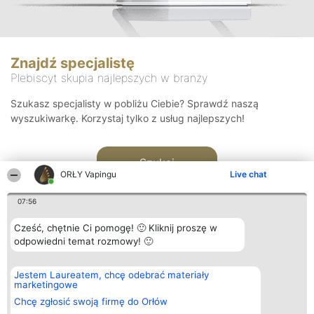
Znajdź specjalistę
Plebiscyt skupia najlepszych w branży
Szukasz specjalisty w pobliżu Ciebie? Sprawdź naszą
wyszukiwarkę. Korzystaj tylko z usług najlepszych!
Szukaj
ORŁY Vapingu
Live chat
07:56
Cześć, chętnie Ci pomogę! 🙂 Kliknij proszę w
odpowiedni temat rozmowy! 🙂
Organizator plebiscytu
Plebiscyt
Kontakt
Jestem Laureatem, chcę odebrać materiały
Bright Side Solutions sp. z o.
Laureaci
Kontakt
marketingowe
o. sp. k.
Lista
ul. Ruska 22
wszystkich
Chcę zgłosić swoją firmę do Orłów
Wrocław 50-079
Laureatów