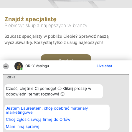
Znajdź specjalistę
Plebiscyt skupia najlepszych w branży
Szukasz specjalisty w pobliżu Ciebie? Sprawdź naszą
wyszukiwarkę. Korzystaj tylko z usług najlepszych!
Szukaj
ORŁY Vapingu
Live chat
08:41
Cześć, chętnie Ci pomogę! 🙂 Kliknij proszę w
odpowiedni temat rozmowy! 🙂
Organizator plebiscytu
Plebiscyt
Kontakt
Jestem Laureatem, chcę odebrać materiały
Bright Side Solutions sp. z o.
Laureaci
Kontakt
marketingowe
o. sp. k.
Lista
ul. Ruska 22
wszystkich
Chcę zgłosić swoją firmę do Orłów
Wrocław 50-079
Laureatów
Mam inną sprawę
KRS 0000749100 | Regon
Zasady
381313360 | NIP 8943132676
Regulamin