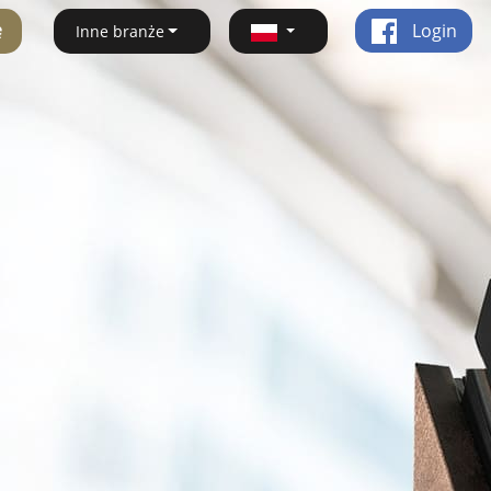
ę
Login
Inne branże