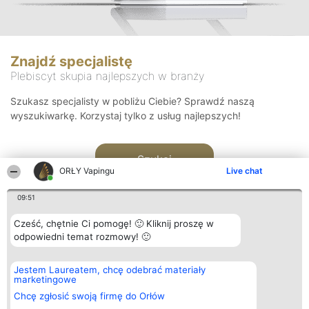
Znajdź specjalistę
Plebiscyt skupia najlepszych w branży
Szukasz specjalisty w pobliżu Ciebie? Sprawdź naszą
wyszukiwarkę. Korzystaj tylko z usług najlepszych!
Szukaj
ORŁY Vapingu
Live chat
09:51
Cześć, chętnie Ci pomogę! 🙂 Kliknij proszę w
odpowiedni temat rozmowy! 🙂
Organizator plebiscytu
Plebiscyt
Kontakt
Jestem Laureatem, chcę odebrać materiały
Bright Side Solutions sp. z o.
Laureaci
Kontakt
marketingowe
o. sp. k.
Lista
ul. Ruska 22
wszystkich
Chcę zgłosić swoją firmę do Orłów
Wrocław 50-079
Laureatów