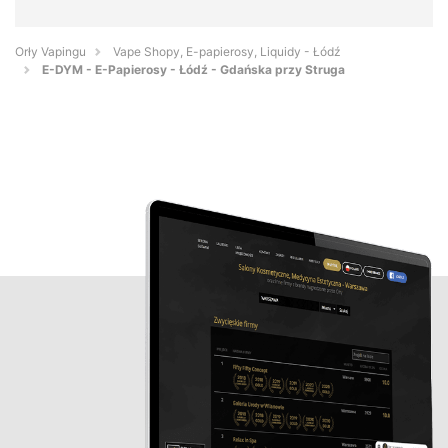
Orły Vapingu
Vape Shopy, E-papierosy, Liquidy - Łódź
E-DYM - E-Papierosy - Łódź - Gdańska przy Struga