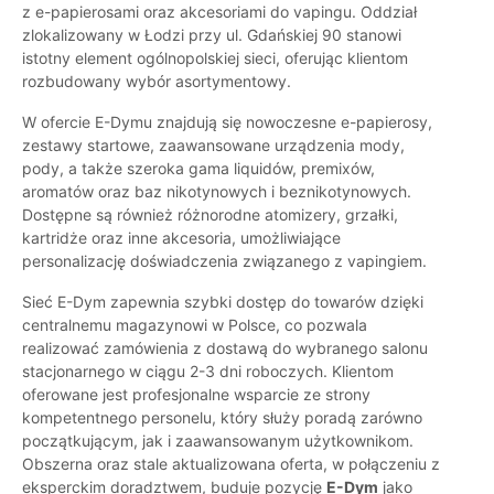
z e-papierosami oraz akcesoriami do vapingu. Oddział
zlokalizowany w Łodzi przy ul. Gdańskiej 90 stanowi
istotny element ogólnopolskiej sieci, oferując klientom
rozbudowany wybór asortymentowy.
W ofercie E-Dymu znajdują się nowoczesne e-papierosy,
zestawy startowe, zaawansowane urządzenia mody,
pody, a także szeroka gama liquidów, premixów,
aromatów oraz baz nikotynowych i beznikotynowych.
Dostępne są również różnorodne atomizery, grzałki,
kartridże oraz inne akcesoria, umożliwiające
personalizację doświadczenia związanego z vapingiem.
Sieć E-Dym zapewnia szybki dostęp do towarów dzięki
centralnemu magazynowi w Polsce, co pozwala
realizować zamówienia z dostawą do wybranego salonu
stacjonarnego w ciągu 2-3 dni roboczych. Klientom
oferowane jest profesjonalne wsparcie ze strony
kompetentnego personelu, który służy poradą zarówno
początkującym, jak i zaawansowanym użytkownikom.
Obszerna oraz stale aktualizowana oferta, w połączeniu z
eksperckim doradztwem, buduje pozycję
E-Dym
jako