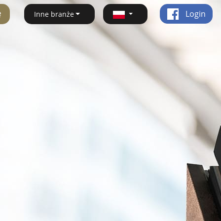
ę
Login
Inne branże