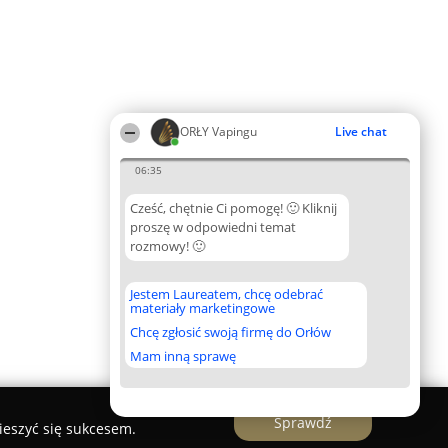
ORŁY Vapingu
Live chat
06:35
Cześć, chętnie Ci pomogę! 🙂 Kliknij
proszę w odpowiedni temat
rozmowy! 🙂
Jestem Laureatem, chcę odebrać
materiały marketingowe
Chcę zgłosić swoją firmę do Orłów
Mam inną sprawę
Sprawdź
ieszyć się sukcesem.