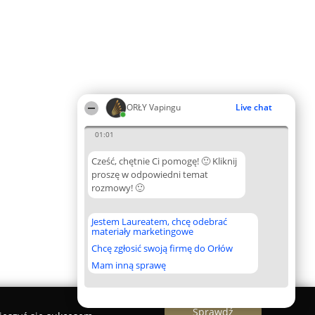
ORŁY Vapingu
Live chat
01:01
Cześć, chętnie Ci pomogę! 🙂 Kliknij
proszę w odpowiedni temat
rozmowy! 🙂
Jestem Laureatem, chcę odebrać
materiały marketingowe
Chcę zgłosić swoją firmę do Orłów
Mam inną sprawę
Sprawdź