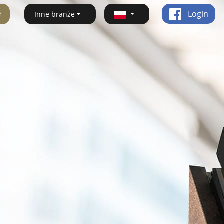
ę
Login
Inne branże