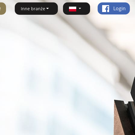
ę
Login
Inne branże