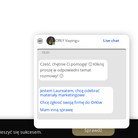
ORŁY Vapingu
Live chat
15:01
Cześć, chętnie Ci pomogę! 🙂 Kliknij
proszę w odpowiedni temat
rozmowy! 🙂
Jestem Laureatem, chcę odebrać
materiały marketingowe
Chcę zgłosić swoją firmę do Orłów
Mam inną sprawę
Sprawdź
ieszyć się sukcesem.