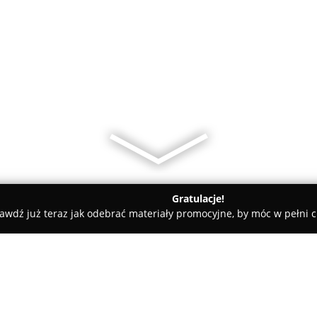
Gratulacje!
awdź już teraz jak odebrać materiały promocyjne, by móc w pełni c
 Płock
E-DYM.PL - E-Papierosy - Płock