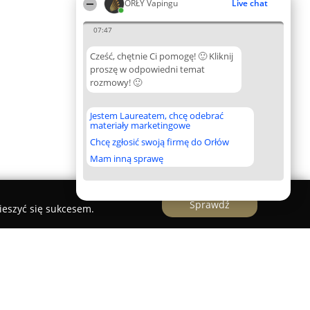
ORŁY Vapingu
Live chat
07:47
Cześć, chętnie Ci pomogę! 🙂 Kliknij
proszę w odpowiedni temat
rozmowy! 🙂
Jestem Laureatem, chcę odebrać
materiały marketingowe
Chcę zgłosić swoją firmę do Orłów
Mam inną sprawę
Sprawdź
ieszyć się sukcesem.