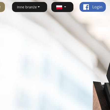
ę
Login
Inne branże