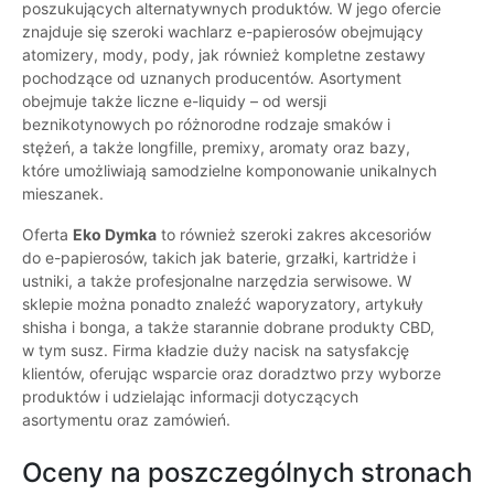
poszukujących alternatywnych produktów. W jego ofercie
znajduje się szeroki wachlarz e-papierosów obejmujący
atomizery, mody, pody, jak również kompletne zestawy
pochodzące od uznanych producentów. Asortyment
obejmuje także liczne e-liquidy – od wersji
beznikotynowych po różnorodne rodzaje smaków i
stężeń, a także longfille, premixy, aromaty oraz bazy,
które umożliwiają samodzielne komponowanie unikalnych
mieszanek.
Oferta
Eko Dymka
to również szeroki zakres akcesoriów
do e-papierosów, takich jak baterie, grzałki, kartridże i
ustniki, a także profesjonalne narzędzia serwisowe. W
sklepie można ponadto znaleźć waporyzatory, artykuły
shisha i bonga, a także starannie dobrane produkty CBD,
w tym susz. Firma kładzie duży nacisk na satysfakcję
klientów, oferując wsparcie oraz doradztwo przy wyborze
produktów i udzielając informacji dotyczących
asortymentu oraz zamówień.
Oceny na poszczególnych stronach