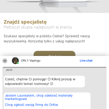
Znajdź specjalistę
Plebiscyt skupia najlepszych w branży
Szukasz specjalisty w pobliżu Ciebie? Sprawdź naszą
wyszukiwarkę. Korzystaj tylko z usług najlepszych!
Szukaj
ORŁY Vapingu
Live chat
20:01
Cześć, chętnie Ci pomogę! 🙂 Kliknij proszę w
odpowiedni temat rozmowy! 🙂
Organizator plebiscytu
Plebiscyt
Kontakt
Jestem Laureatem, chcę odebrać materiały
Bright Side Solutions sp. z o.
Laureaci
Kontakt
marketingowe
o. sp. k.
Lista
ul. Ruska 22
wszystkich
Chcę zgłosić swoją firmę do Orłów
Wrocław 50-079
Laureatów