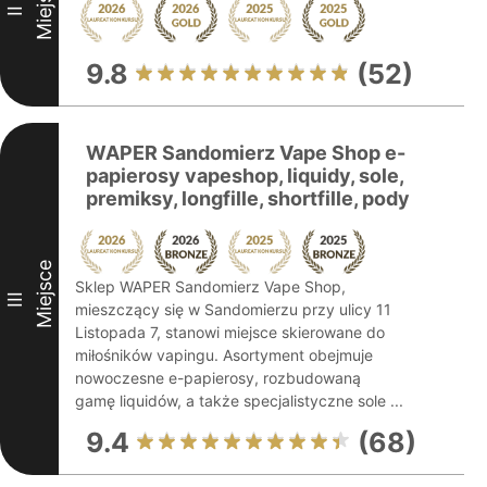
Miejsce
II
9.8
(52)
WAPER Sandomierz Vape Shop e-
papierosy vapeshop, liquidy, sole,
premiksy, longfille, shortfille, pody
Miejsce
Sklep WAPER Sandomierz Vape Shop,
III
mieszczący się w Sandomierzu przy ulicy 11
Listopada 7, stanowi miejsce skierowane do
miłośników vapingu. Asortyment obejmuje
nowoczesne e-papierosy, rozbudowaną
gamę liquidów, a także specjalistyczne sole ...
9.4
(68)