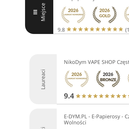
Miejsce
III
9.8
(
NikoDym VAPE SHOP Częs
Laureaci
9.4
E-DYM.PL - E-Papierosy - C
Wolności