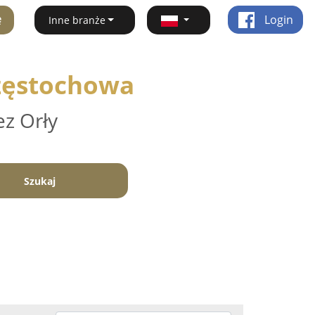
ę
Login
Inne branże
Częstochowa
ez Orły
Szukaj