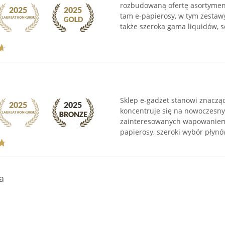
rozbudowaną ofertę asortymen
tam e-papierosy, w tym zestawy
także szeroka gama liquidów, sol
Sklep e-gadżet stanowi znaczą
koncentruje się na nowoczesn
zainteresowanych wapowaniem.
papierosy, szeroki wybór płynów
a