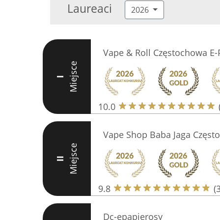
Laureaci
2026
Vape & Roll Częstochowa E-
Miejsce
I
10.0
Vape Shop Baba Jaga Częst
Miejsce
II
9.8
(
Dc-epapierosy