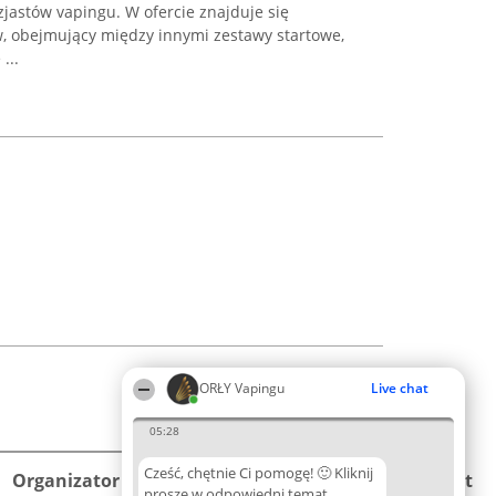
astów vapingu. W ofercie znajduje się
 obejmujący między innymi zestawy startowe,
...
ORŁY Vapingu
Live chat
05:28
Cześć, chętnie Ci pomogę! 🙂 Kliknij
Organizator plebiscytu
Plebiscyt
Kontakt
proszę w odpowiedni temat