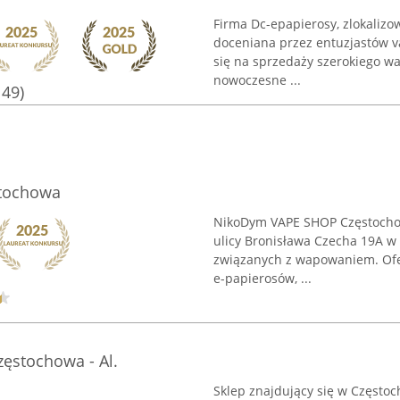
Firma Dc-epapierosy, zlokalizow
doceniana przez entuzjastów v
się na sprzedaży szerokiego w
nowoczesne ...
149)
tochowa
NikoDym VAPE SHOP Częstochow
ulicy Bronisława Czecha 19A w 
związanych z wapowaniem. Ofe
e-papierosów, ...
zęstochowa - Al.
Sklep znajdujący się w Częstoc