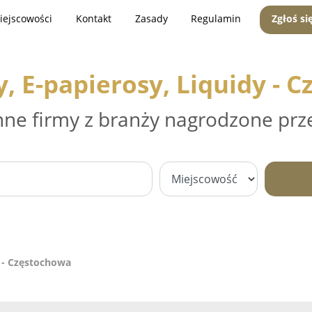
iejscowości
Kontakt
Zasady
Regulamin
Zgłoś si
, E-papierosy, Liquidy - 
nne firmy z branży nagrodzone prz
y - Częstochowa