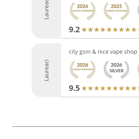
Laureaci
9.2
city gsm & nice vape shop
Laureaci
9.5