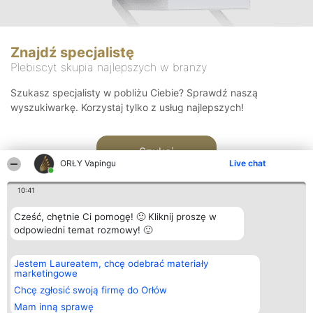
Znajdź specjalistę
Plebiscyt skupia najlepszych w branży
Szukasz specjalisty w pobliżu Ciebie? Sprawdź naszą
wyszukiwarkę. Korzystaj tylko z usług najlepszych!
Szukaj
ORŁY Vapingu
Live chat
10:41
Cześć, chętnie Ci pomogę! 🙂 Kliknij proszę w
odpowiedni temat rozmowy! 🙂
Organizator plebiscytu
Plebiscyt
Kontakt
Jestem Laureatem, chcę odebrać materiały
Bright Side Solutions sp. z o.
Laureaci
Kontakt
marketingowe
o. sp. k.
Lista
ul. Ruska 22
wszystkich
Chcę zgłosić swoją firmę do Orłów
Wrocław 50-079
Laureatów
Mam inną sprawę
KRS 0000749100 | Regon
Zasady