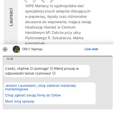
VAPE Maniacy to ogólnopolska sieć
Laureaci
specjalistycznych sklepów oferujących
e-papierosy, liquidy oraz różnorodne
akcesoria do wapowania, mająca swoją
lokalizację również w Centrum
Handlowym M1 Zabrze przy ulicy
Plutonowego R. Szkubacza. Marka
koncentruje ...
ORŁY Vapingu
Live chat
9.5
10:39
Cześć, chętnie Ci pomogę! 🙂 Kliknij proszę w
Organizator plebiscytu
Plebiscyt
Kontakt
odpowiedni temat rozmowy! 🙂
Bright Side Solutions sp. z o.
Laureaci
Kontakt
o. sp. k.
Lista
ul. Ruska 22
wszystkich
Jestem Laureatem, chcę odebrać materiały
Wrocław 50-079
Laureatów
marketingowe
KRS 0000749100 | Regon
Zasady
381313360 | NIP 8943132676
Regulamin
Chcę zgłosić swoją firmę do Orłów
+48 508 492 400
Polityka
Mam inną sprawę
Prywatności