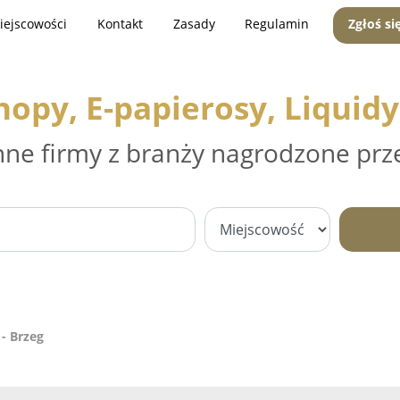
iejscowości
Kontakt
Zasady
Regulamin
Zgłoś si
opy, E-papierosy, Liquidy
nne firmy z branży nagrodzone prz
- Brzeg