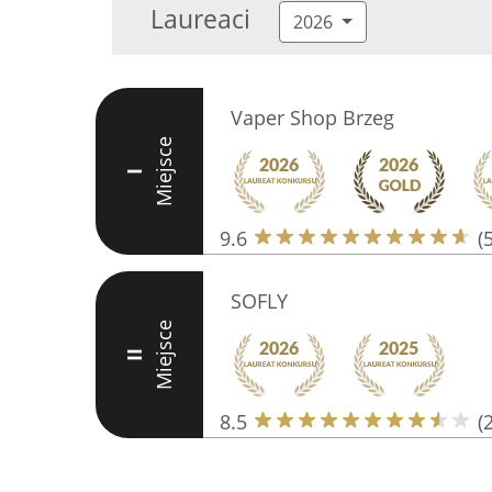
Laureaci
2026
Vaper Shop Brzeg
Miejsce
I
9.6
(
SOFLY
Miejsce
II
8.5
(