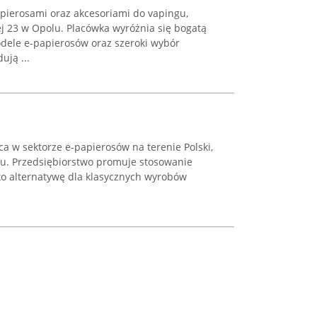
apierosami oraz akcesoriami do vapingu,
ej 23 w Opolu. Placówka wyróżnia się bogatą
dele e-papierosów oraz szeroki wybór
ują ...
ca w sektorze e-papierosów na terenie Polski,
oku. Przedsiębiorstwo promuje stosowanie
ko alternatywę dla klasycznych wyrobów