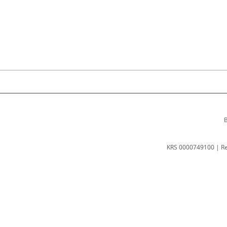
B
KRS 0000749100 | R