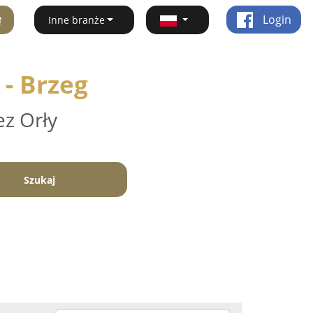
ę
Login
Inne branże
 - Brzeg
ez Orły
Szukaj