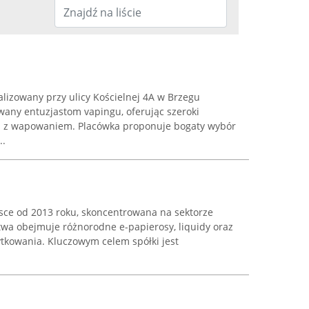
lizowany przy ulicy Kościelnej 4A w Brzegu
wany entuzjastom vapingu, oferując szeroki
h z wapowaniem. Placówka proponuje bogaty wybór
..
lsce od 2013 roku, skoncentrowana na sektorze
twa obejmuje różnorodne e-papierosy, liquidy oraz
ytkowania. Kluczowym celem spółki jest