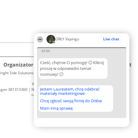
ORŁY Vapingu
Live chat
07:03
Cześć, chętnie Ci pomogę! 🙂 Kliknij
Organizator plebiscytu
Plebiscyt
Kontakt
proszę w odpowiedni temat
right Side Solutions sp. z o. o. sp. k.
Laureaci
rozmowy! 🙂
Kontakt
ul. Ruska 22
Lista
Wrocław 50-079
wszystkich
Jestem Laureatem, chcę odebrać
egon 381313360 | NIP 8943132676
Laureatów
materiały marketingowe
+48 508 492 400
Zasady
Chcę zgłosić swoją firmę do Orłów
Regulamin
Polityka
Mam inną sprawę
Prywatności