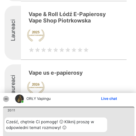
Vape & Roll Łódź E-Papierosy
Vape Shop Piotrkowska
Laureaci
Vape us e-papierosy
Laureaci
ORŁY Vapingu
Live chat
8.9
20:11
Cześć, chętnie Ci pomogę! 🙂 Kliknij proszę w
Organizator plebiscytu
Plebiscyt
Kontakt
odpowiedni temat rozmowy! 🙂
Bright Side Solutions sp. z o.
Laureaci
Kontakt
o. sp. k.
Lista