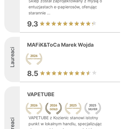
Sklep został zaprojektowany z myślą o
entuzjastach e-papierosów, oferując
starannie ...
9.3
MAFiK&ToCa Marek Wojda
Laureaci
8.5
VAPETUBE
VAPETUBE z Kozienic stanowi istotny
Laureaci
punkt w lokalnym handlu, specjalizując