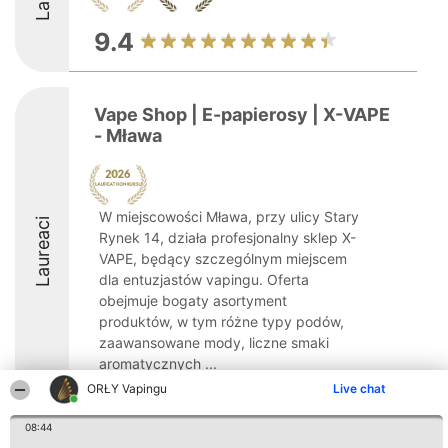
9.4
Vape Shop | E-papierosy | X-VAPE
- Mława
W miejscowości Mława, przy ulicy Stary
Laureaci
Rynek 14, działa profesjonalny sklep X-
VAPE, będący szczególnym miejscem
dla entuzjastów vapingu. Oferta
obejmuje bogaty asortyment
produktów, w tym różne typy podów,
zaawansowane mody, liczne smaki
aromatycznych ...
ORŁY Vapingu
Live chat
8.7
08:44