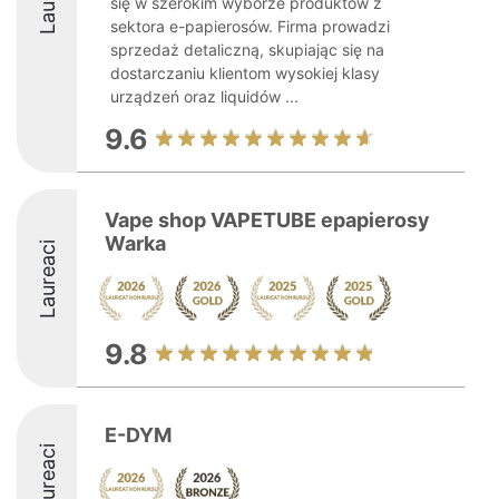
się w szerokim wyborze produktów z
sektora e-papierosów. Firma prowadzi
sprzedaż detaliczną, skupiając się na
dostarczaniu klientom wysokiej klasy
urządzeń oraz liquidów ...
9.6
Vape shop VAPETUBE epapierosy
Warka
Laureaci
9.8
E-DYM
Laureaci