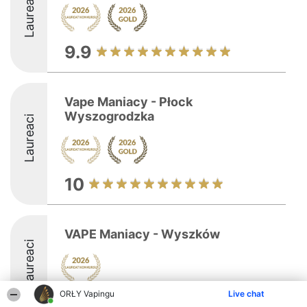
Laureaci
9.9
Vape Maniacy - Płock
Wyszogrodzka
Laureaci
10
VAPE Maniacy - Wyszków
Laureaci
ORŁY Vapingu
Live chat
9.2