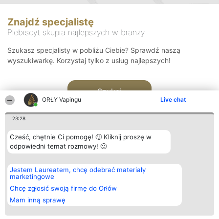
Znajdź specjalistę
Plebiscyt skupia najlepszych w branży
Szukasz specjalisty w pobliżu Ciebie? Sprawdź naszą
wyszukiwarkę. Korzystaj tylko z usług najlepszych!
Szukaj
ORŁY Vapingu
Live chat
23:28
Cześć, chętnie Ci pomogę! 🙂 Kliknij proszę w
odpowiedni temat rozmowy! 🙂
Organizator plebiscytu
Plebiscyt
Kontakt
Jestem Laureatem, chcę odebrać materiały
Bright Side Solutions sp. z o.
Laureaci
Kontakt
marketingowe
o. sp. k.
Lista
ul. Ruska 22
wszystkich
Chcę zgłosić swoją firmę do Orłów
Wrocław 50-079
Laureatów
Mam inną sprawę
KRS 0000749100 | Regon
Zasady
381313360 | NIP 8943132676
Regulamin
+48 508 492 400
Polityka