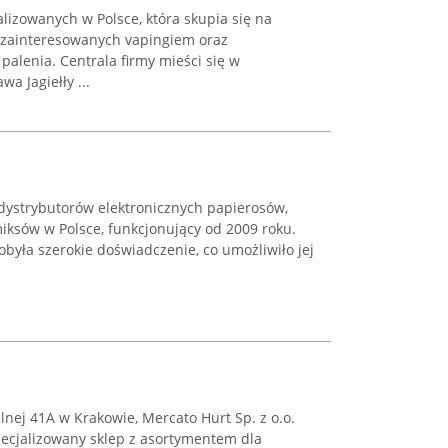
lizowanych w Polsce, która skupia się na
 zainteresowanych vapingiem oraz
alenia. Centrala firmy mieści się w
a Jagiełły ...
ystrybutorów elektronicznych papierosów,
iksów w Polsce, funkcjonujący od 2009 roku.
dobyła szerokie doświadczenie, co umożliwiło jej
lnej 41A w Krakowie, Mercato Hurt Sp. z o.o.
pecjalizowany sklep z asortymentem dla