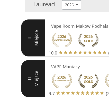
Laureaci
2026
Vape Room Maków Podhala
Miejsce
I
10.0
VAPE Maniacy
Miejsce
II
9.7
(