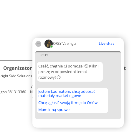
ORŁY Vapingu
Live chat
08:39
Cześć, chętnie Ci pomogę! 🙂 Kliknij
Organizator plebiscytu
Plebiscyt
Kontakt
proszę w odpowiedni temat
right Side Solutions sp. z o. o. sp. k.
Laureaci
rozmowy! 🙂
Kontakt
ul. Ruska 22
Lista
Wrocław 50-079
wszystkich
Jestem Laureatem, chcę odebrać
egon 381313360 | NIP 8943132676
Laureatów
materiały marketingowe
+48 508 492 400
Zasady
Chcę zgłosić swoją firmę do Orłów
Regulamin
Polityka
Mam inną sprawę
Prywatności