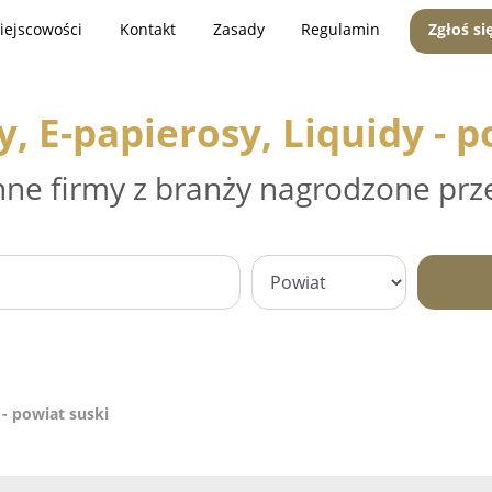
iejscowości
Kontakt
Zasady
Regulamin
Zgłoś si
, E-papierosy, Liquidy - p
nne firmy z branży nagrodzone prz
 - powiat suski