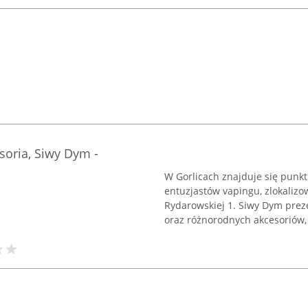
esoria, Siwy Dym -
W Gorlicach znajduje się punk
entuzjastów vapingu, zlokalizo
Rydarowskiej 1. Siwy Dym prez
oraz różnorodnych akcesoriów, 