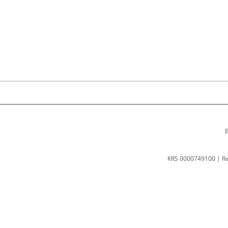
B
KRS 0000749100 | R