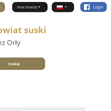
ę
Login
Inne branże
owiat suski
ez Orły
Szukaj