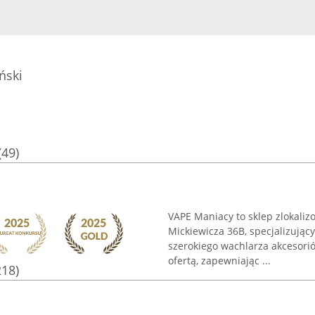
ński
(49)
VAPE Maniacy to sklep zlokaliz
Mickiewicza 36B, specjalizując
szerokiego wachlarza akcesori
ofertą, zapewniając ...
218)