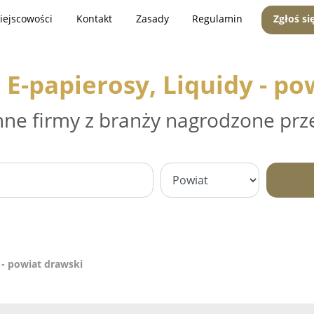
iejscowości
Kontakt
Zasady
Regulamin
Zgłoś si
 E-papierosy, Liquidy - po
nne firmy z branży nagrodzone prz
 - powiat drawski