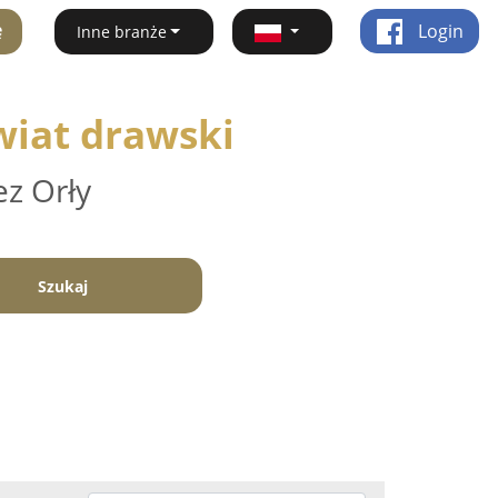
ę
Login
Inne branże
wiat drawski
ez Orły
Szukaj