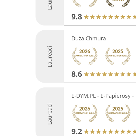
9.8
Duża Chmura
Laureaci
8.6
E-DYM.PL - E-Papierosy -
Laureaci
9.2