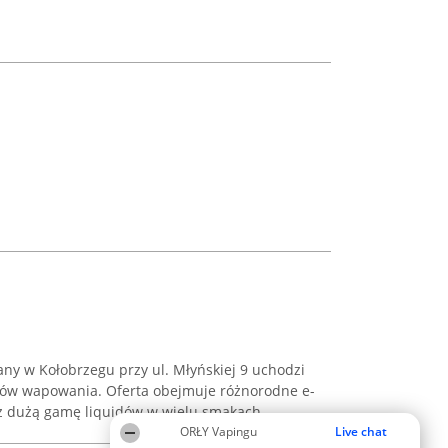
ny w Kołobrzegu przy ul. Młyńskiej 9 uchodzi
tów wapowania. Oferta obejmuje różnorodne e-
raz dużą gamę liquidów w wielu smakach.
ORŁY Vapingu
Live chat