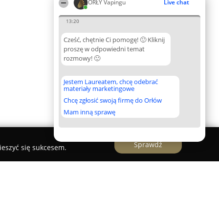
ORŁY Vapingu
Live chat
13:20
Cześć, chętnie Ci pomogę! 🙂 Kliknij
proszę w odpowiedni temat
rozmowy! 🙂
Jestem Laureatem, chcę odebrać
materiały marketingowe
Chcę zgłosić swoją firmę do Orłów
Mam inną sprawę
Sprawdź
ieszyć się sukcesem.