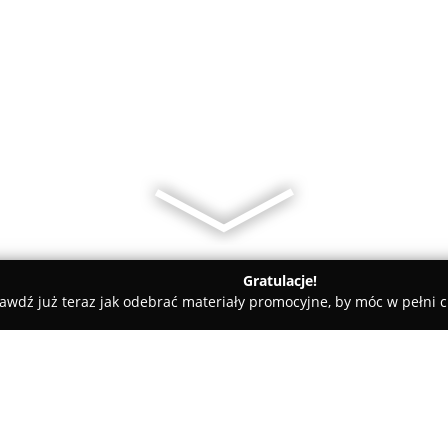
Gratulacje!
awdź już teraz jak odebrać materiały promocyjne, by móc w pełni c
 Kielce
E-papierosy PUFFCLUB Kielce