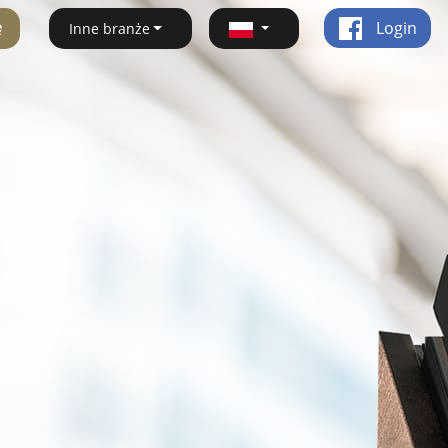
ę
Login
Inne branże