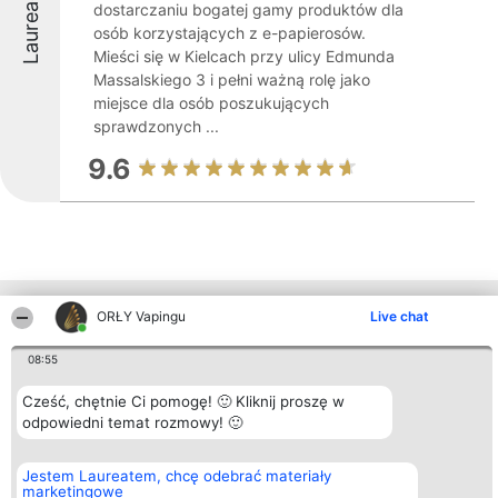
Laureaci
dostarczaniu bogatej gamy produktów dla
osób korzystających z e-papierosów.
Mieści się w Kielcach przy ulicy Edmunda
Massalskiego 3 i pełni ważną rolę jako
miejsce dla osób poszukujących
sprawdzonych ...
9.6
Inne firmy z województwa
ORŁY Vapingu
Live chat
08:55
Organizator plebiscytu
Plebiscyt
Kontakt
Cześć, chętnie Ci pomogę! 🙂 Kliknij proszę w
Bright Side Solutions sp. z o.
Laureaci
Kontakt
odpowiedni temat rozmowy! 🙂
o. sp. k.
Lista
ul. Ruska 22
wszystkich
Wrocław 50-079
Laureatów
Jestem Laureatem, chcę odebrać materiały
KRS 0000749100 | Regon
Zasady
marketingowe
381313360 | NIP 8943132676
Regulamin