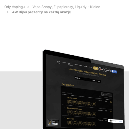
Orły Vapingu
Vape Shopy, E-papierosy, Liquidy - Kielce
AW Bijou prezenty na każdą okazję