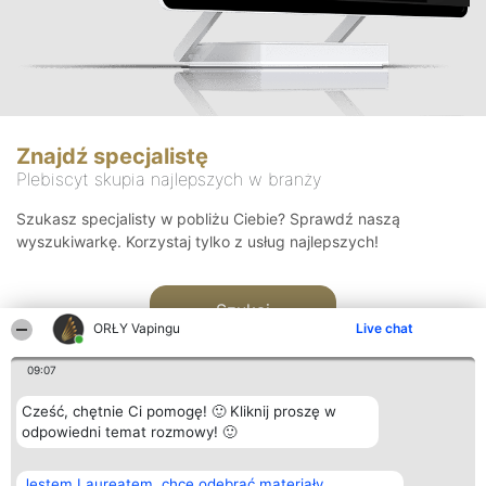
Znajdź specjalistę
Plebiscyt skupia najlepszych w branży
Szukasz specjalisty w pobliżu Ciebie? Sprawdź naszą
wyszukiwarkę. Korzystaj tylko z usług najlepszych!
Szukaj
ORŁY Vapingu
Live chat
09:07
Cześć, chętnie Ci pomogę! 🙂 Kliknij proszę w
odpowiedni temat rozmowy! 🙂
Organizator plebiscytu
Plebiscyt
Kontakt
Jestem Laureatem, chcę odebrać materiały
Bright Side Solutions sp. z o.
Laureaci
Kontakt