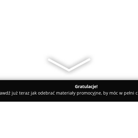
Gratulacje!
awdź już teraz jak odebrać materiały promocyjne, by móc w pełni c
 Kielce
E-Papierosy Kielce U Waperów