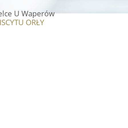
ielce U Waperów
ISCYTU ORŁY