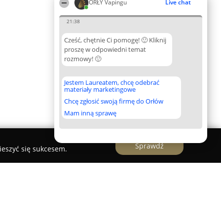
ORŁY Vapingu
Live chat
21:38
Cześć, chętnie Ci pomogę! 🙂 Kliknij
proszę w odpowiedni temat
rozmowy! 🙂
Jestem Laureatem, chcę odebrać
materiały marketingowe
Chcę zgłosić swoją firmę do Orłów
Mam inną sprawę
Sprawdź
ieszyć się sukcesem.