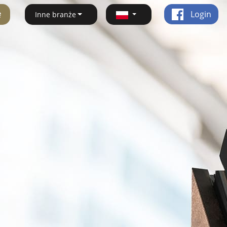
ę
Login
Inne branże