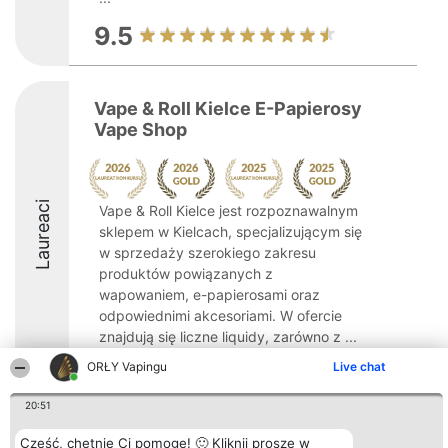
9.5
Vape & Roll Kielce E-Papierosy
Vape Shop
Laureaci
Vape & Roll Kielce jest rozpoznawalnym
sklepem w Kielcach, specjalizującym się
w sprzedaży szerokiego zakresu
produktów powiązanych z
wapowaniem, e-papierosami oraz
odpowiednimi akcesoriami. W ofercie
znajdują się liczne liquidy, zarówno z ...
ORŁY Vapingu
Live chat
9.8
20:51
Cześć, chętnie Ci pomogę! 🙂 Kliknij proszę w
Organizator plebiscytu
Plebiscyt
Kontakt